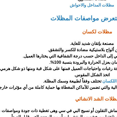
مظلات المداخل والاحواش
عرض مواصفات المظلات
مظلات لكسان
مصنعة بإتقان شديد للغاية.
ألواح بلاستيكية مضادة للكسر والتشقق.
 إلى الداخل حسب درجة الشفافية التي يختارها العميل.
ن بعزل الحرارة والبرودة بنسبة 100%.
ة رغبات واحتياجات العميل فمنها على شكل قبة ومنها ذو شكل هرمي و
اتخذ الشكل المقوس.
للكسان
تختلف وفقاً لطبيعة وسمك المظلة.
ة والتي تضمن للأماكن المغطاة بها حماية كاملة من أي مؤثرات خارجي
ظلات الشد الانشائي
ماش التفلون أو نسيج البي في سي وهى تغطية ذات جودة ومواصفات عا
ناعتها من خشسب البيتش باين أو من المعدن الغير قابل للصدأ.