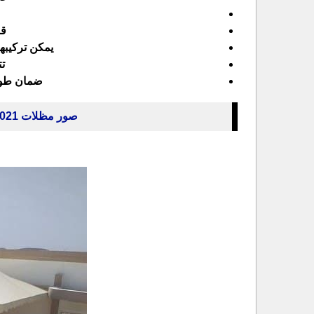
قا
يمكن تركيبه
تت
ضمان طويل
صور مظلات 2021 تركيب مظلات حي حطين شمال الرياض