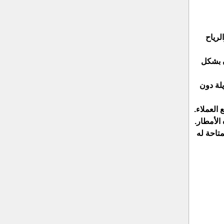
لرياح
ن بشكل
لة دون
العملاء.
الأمطار.
متاحة له