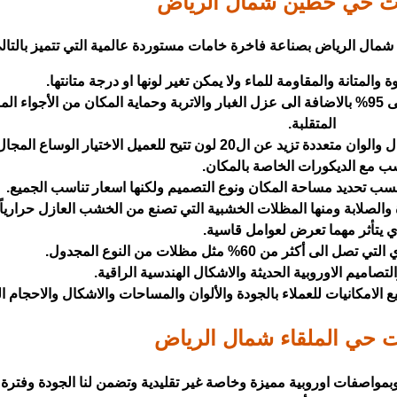
ت حي حطين شمال الرياض
مال الرياض بصناعة فاخرة خامات مستوردة عالمية التي تتميز بالتال
والمتانة والمقاومة للماء ولا يمكن تغير لونها او درجة متانتها.
حماية قوية بدرجة عزل مائي وحراري يصل الى 95% بالاضافة الى عزل الغبار والاتربة وحماية المكان من الأجواء 
المتقلبة.
تصاميم عصرية واشكال غاية في الاناقة والجمال والوان متعددة تزيد عن ال20 لون تتيح للعميل الاختيار الو
سب مع الديكورات الخاصة بالمكان.
ب تحديد مساحة المكان ونوع التصميم ولكنها اسعار تناسب الجميع.
ة والصلابة ومنها المظلات الخشبية التي تصنع من الخشب العازل حرارياً و
ي يتأثر مهما تعرض لعوامل قاسية.
ر من 60% مثل مظلات من النوع المجدول.
تصاميم الاوروبية الحديثة والاشكال الهندسية الراقية.
امكانيات للعملاء بالجودة والألوان والمساحات والاشكال والاحجام ال
 حي الملقاء شمال الرياض
 وبمواصفات اوروبية مميزة وخاصة غير تقليدية وتضمن لنا الجودة وفترة