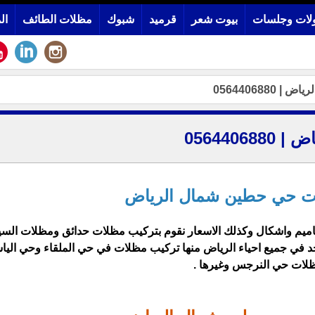
لات وجلسات
بيوت شعر
قرميد
شبوك
مظلات الطائف
ال
05644068
05644
ت حي حطين شمال الرياض
ميم واشكال وكذلك الاسعار نقوم بتركيب مظلات حدائق ومظلات السي
اجد في جميع احياء الرياض منها تركيب مظلات في حي الملقاء وحي اليا
لات حي النرجس
وغيرها .