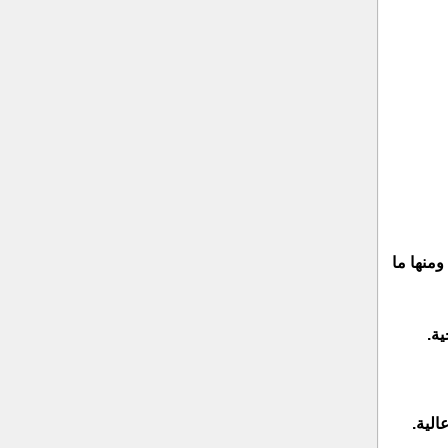
منها ما
ة.
لية.