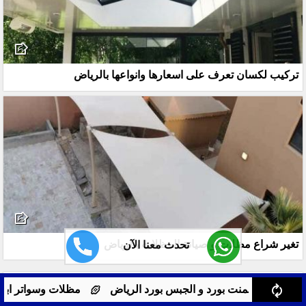
تركيب لكسان تعرف على اسعارها وانواعها بالرياض
تغير شراع مظلات و صيانة المظلات بالرياض
تحدث معنا الآن
مصنع ساندوتش بانل
د الرياض
مظلات وسواتر ابها برجولات ومظلات سيارات ابها